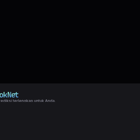
ediksi terlengkap untuk Anda.
right LXGroup. All rights reserved.
ditions
|
Privacy Policy
ngat lengkap dan juga dilengkapi dengan paito MAGNUM CAMBODIA dan tabel
ngkap beserta jumlahnya. Anda juga bisa memilih data berdasarkan hari kelu
ODIA. Tools togel paito harian ini sangat terbaik karena bisa membantu 
angka keluaran togel secara akurat dan jitu