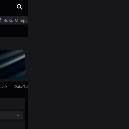
Buku Mimpi
LN Generator
istik
Data Tahunan