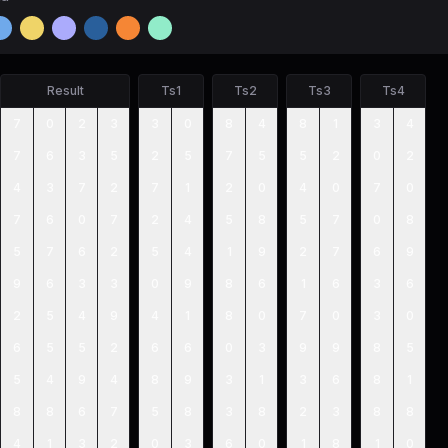
Result
Ts1
Ts2
Ts3
Ts4
7
0
2
3
3
0
8
4
8
1
3
4
7
6
3
5
2
5
7
5
5
2
0
2
4
3
7
2
7
1
2
0
4
0
7
0
7
6
0
7
2
4
5
8
5
7
0
8
5
7
6
2
5
4
1
9
2
7
6
9
9
6
3
3
0
9
8
6
1
6
3
6
2
5
4
9
4
1
8
0
7
0
3
0
6
5
5
2
6
6
0
3
9
9
8
5
5
4
9
4
8
9
3
1
3
6
8
1
8
8
6
7
5
8
3
8
2
3
8
8
4
1
3
2
0
3
6
0
1
8
1
0