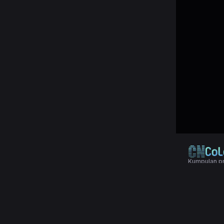
Kumpulan pr
© 2024 Copy
Terms & Con
Data ini sa
sampai 4 le
MAGNUM CAMB
menganalisa 