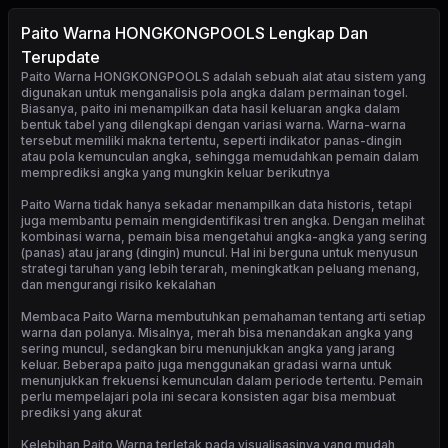
Paito Warna HONGKONGPOOLS Lengkap Dan
Terupdate
Paito Warna HONGKONGPOOLS
adalah sebuah alat atau sistem yang
digunakan untuk menganalisis pola angka dalam permainan togel.
Biasanya, paito ini menampilkan data hasil keluaran angka dalam
bentuk tabel yang dilengkapi dengan variasi warna. Warna-warna
tersebut memiliki makna tertentu, seperti indikator panas-dingin
atau pola kemunculan angka, sehingga memudahkan pemain dalam
memprediksi angka yang mungkin keluar berikutnya
Paito Warna tidak hanya sekadar menampilkan data historis, tetapi
juga membantu pemain mengidentifikasi tren angka. Dengan melihat
kombinasi warna, pemain bisa mengetahui angka-angka yang sering
(panas) atau jarang (dingin) muncul. Hal ini berguna untuk menyusun
strategi taruhan yang lebih terarah, meningkatkan peluang menang,
dan mengurangi risiko kekalahan
Membaca Paito Warna membutuhkan pemahaman tentang arti setiap
warna dan polanya. Misalnya, merah bisa menandakan angka yang
sering muncul, sedangkan biru menunjukkan angka yang jarang
keluar. Beberapa paito juga menggunakan gradasi warna untuk
menunjukkan frekuensi kemunculan dalam periode tertentu. Pemain
perlu mempelajari pola ini secara konsisten agar bisa membuat
prediksi yang akurat
Kelebihan Paito Warna terletak pada visualisasinya yang mudah