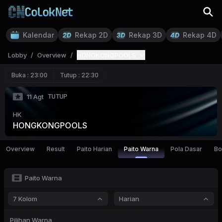
Kalendar
Rekap 2D
Rekap 3D
Rekap 4D
Lobby
/
Overview
/
HONGKONGPOOLS
Buka :
23:00
Tutup :
22:30
TUTUP
11 Agt
HK
HONGKONGPOOLS
Overview
Result
Paito Harian
Paito Warna
Pola Dasar
Bo
Paito Warna
7 Kolom
Harian
Pilihan Warna