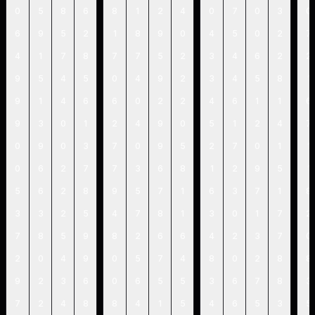
0
5
8
6
8
1
2
4
0
7
0
3
0
6
9
5
2
1
8
9
0
4
5
0
2
7
4
1
7
8
7
7
5
2
3
4
6
2
2
9
5
4
5
0
4
9
2
3
4
5
8
1
9
1
4
6
6
0
2
2
4
6
1
1
6
9
3
0
1
2
4
9
0
5
1
2
4
7
0
9
0
3
7
0
9
5
2
7
0
1
1
0
6
2
7
7
3
6
8
1
2
9
5
1
5
6
2
8
9
5
7
1
6
3
7
1
8
3
3
2
5
4
7
8
1
3
0
1
7
2
7
8
5
9
8
2
6
6
4
2
3
7
0
2
0
4
9
0
5
7
4
8
0
2
8
8
9
2
3
6
0
6
5
5
3
6
7
8
3
7
2
4
8
8
4
1
5
4
6
5
3
5