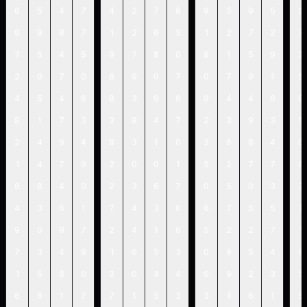
6
5
4
7
4
2
7
8
9
5
9
5
0
9
9
8
7
1
2
6
5
1
2
7
2
7
7
5
4
5
9
7
8
0
8
1
5
9
3
2
0
7
0
6
9
0
7
0
7
9
1
5
4
5
4
6
8
3
9
6
9
4
4
6
8
8
1
7
3
3
8
4
7
2
3
9
3
5
2
4
9
4
8
3
1
0
3
6
8
4
0
1
4
7
9
2
0
0
1
5
2
7
7
6
6
8
4
0
2
3
6
7
0
5
0
3
3
4
3
6
1
7
4
3
0
6
7
5
5
7
9
0
9
7
2
4
1
6
5
2
2
7
1
7
3
4
8
1
6
5
3
0
9
5
4
8
1
5
8
0
3
0
4
4
6
9
2
3
5
6
6
1
7
7
1
5
3
3
4
6
1
5