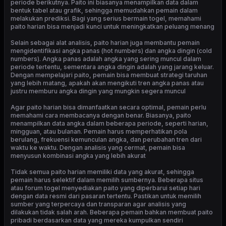
periode berikutnya. Paito ini biasanya menampilkan data dalam
bentuk tabel atau grafik, sehingga memudahkan pemain dalam
melakukan prediksi. Bagi yang serius bermain togel, memahami
paito harian bisa menjadi kunci untuk meningkatkan peluang menang
Selain sebagai alat analisis, paito harian juga membantu pemain
mengidentifikasi angka panas (hot numbers) dan angka dingin (cold
numbers). Angka panas adalah angka yang sering muncul dalam
periode tertentu, sementara angka dingin adalah yang jarang keluar.
Dengan mempelajari paito, pemain bisa membuat strategi taruhan
yang lebih matang, apakah akan mengikuti tren angka panas atau
justru memburu angka dingin yang mungkin segera muncul
Agar paito harian bisa dimanfaatkan secara optimal, pemain perlu
memahami cara membacanya dengan benar. Biasanya, paito
menampilkan data angka dalam beberapa periode, seperti harian,
mingguan, atau bulanan. Pemain harus memperhatikan pola
berulang, frekuensi kemunculan angka, dan perubahan tren dari
waktu ke waktu. Dengan analisis yang cermat, pemain bisa
menyusun kombinasi angka yang lebih akurat
Tidak semua paito harian memiliki data yang akurat, sehingga
pemain harus selektif dalam memilih sumbernya. Beberapa situs
atau forum togel menyediakan paito yang diperbarui setiap hari
dengan data resmi dari pasaran tertentu. Pastikan untuk memilih
sumber yang terpercaya dan transparan agar analisis yang
dilakukan tidak salah arah. Beberapa pemain bahkan membuat paito
pribadi berdasarkan data yang mereka kumpulkan sendiri