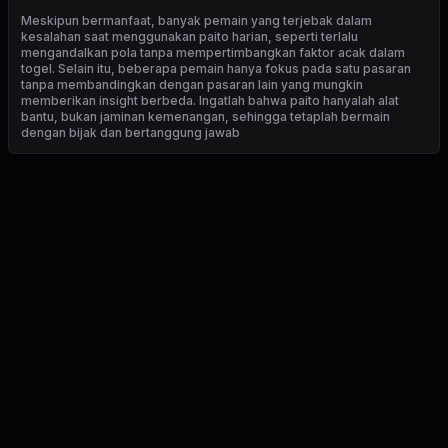
Meskipun bermanfaat, banyak pemain yang terjebak dalam
kesalahan saat menggunakan paito harian, seperti terlalu
mengandalkan pola tanpa mempertimbangkan faktor acak dalam
togel. Selain itu, beberapa pemain hanya fokus pada satu pasaran
tanpa membandingkan dengan pasaran lain yang mungkin
memberikan insight berbeda. Ingatlah bahwa paito hanyalah alat
bantu, bukan jaminan kemenangan, sehingga tetaplah bermain
dengan bijak dan bertanggung jawab