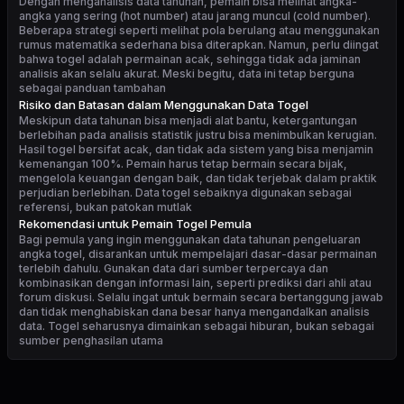
Dengan menganalisis data tahunan, pemain bisa melihat angka-
angka yang sering (hot number) atau jarang muncul (cold number).
Beberapa strategi seperti melihat pola berulang atau menggunakan
rumus matematika sederhana bisa diterapkan. Namun, perlu diingat
bahwa togel adalah permainan acak, sehingga tidak ada jaminan
analisis akan selalu akurat. Meski begitu, data ini tetap berguna
sebagai panduan tambahan
Risiko dan Batasan dalam Menggunakan Data Togel
Meskipun data tahunan bisa menjadi alat bantu, ketergantungan
berlebihan pada analisis statistik justru bisa menimbulkan kerugian.
Hasil togel bersifat acak, dan tidak ada sistem yang bisa menjamin
kemenangan 100%. Pemain harus tetap bermain secara bijak,
mengelola keuangan dengan baik, dan tidak terjebak dalam praktik
perjudian berlebihan. Data togel sebaiknya digunakan sebagai
referensi, bukan patokan mutlak
Rekomendasi untuk Pemain Togel Pemula
Bagi pemula yang ingin menggunakan data tahunan pengeluaran
angka togel, disarankan untuk mempelajari dasar-dasar permainan
terlebih dahulu. Gunakan data dari sumber terpercaya dan
kombinasikan dengan informasi lain, seperti prediksi dari ahli atau
forum diskusi. Selalu ingat untuk bermain secara bertanggung jawab
dan tidak menghabiskan dana besar hanya mengandalkan analisis
data. Togel seharusnya dimainkan sebagai hiburan, bukan sebagai
sumber penghasilan utama