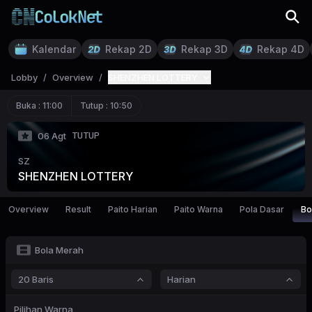
Kalendar
Rekap 2D
Rekap 3D
Rekap 4D
Lobby
/
Overview
/
SHENZHEN LOTTERY
Buka :
11:00
Tutup :
10:50
TUTUP
06 Agt
SZ
SHENZHEN LOTTERY
Overview
Result
Paito Harian
Paito Warna
Pola Dasar
Bo
Bola Merah
20 Baris
Harian
Pilihan Warna