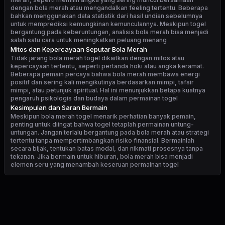
dengan bola merah atau mengandalkan feeling tertentu. Beberapa
bahkan menggunakan data statistik dari hasil undian sebelumnya
untuk memprediksi kemungkinan kemunculannya. Meskipun togel
bergantung pada keberuntungan, analisis bola merah bisa menjadi
salah satu cara untuk meningkatkan peluang menang
Mitos dan Kepercayaan Seputar Bola Merah
Tidak jarang bola merah togel dikaitkan dengan mitos atau
kepercayaan tertentu, seperti pertanda hoki atau angka keramat.
Beberapa pemain percaya bahwa bola merah membawa energi
positif dan sering kali mengikutinya berdasarkan mimpi, tafsir
mimpi, atau petunjuk spiritual. Hal ini menunjukkan betapa kuatnya
pengaruh psikologis dan budaya dalam permainan togel
Kesimpulan dan Saran Bermain
Meskipun bola merah togel menarik perhatian banyak pemain,
penting untuk diingat bahwa togel tetaplah permainan untung-
untungan. Jangan terlalu bergantung pada bola merah atau strategi
tertentu tanpa mempertimbangkan risiko finansial. Bermainlah
secara bijak, tentukan batas modal, dan nikmati prosesnya tanpa
tekanan. Jika bermain untuk hiburan, bola merah bisa menjadi
elemen seru yang menambah keseruan permainan togel