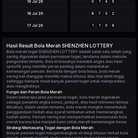
19 Jul 26
0
1
4
5
18 Jul 26
8
7
5
2
17 Jul 26
1
1
0
9
Hasil Result Bola Merah SHENZHEN LOTTERY
Bola merah togel SHENZHEN LOTTERY
adalah salah satu istilah yang
sering digunakan dalam permainan togel, terutama dalam metode
pengundian tertentu. Bola ini biasanya mewakili angka atau hasil
spesifik yang memiliki peran penting dalam menentukan
kemenangan pemain. Berbeda dengan bola biasa, bola merah
sering kali dianggap memiliki makna khusus atau nilai lebih tinggi,
sehingga menarik minat banyak pemain togel untuk memprediksi
atau mengikutinya
Fungsi dan Peran Bola Merah
Dalam beberapa jenis permainan togel, bola merah digunakan
sebagai penanda angka bonus, jackpot, atau hasil istimewa lainnya.
Misalnya, dalam undian tertentu, bola merah mungkin menentukan
penggandaan hadiah atau syarat tambahan untuk memenangkan
hadiah utama. Pemain sering kali memperhatikan kemunculan bola
merah karena bisa menjadi kunci untuk meraih kemenangan besar
Strategi Memasang Togel dengan Bola Merah
Banyak pemain togel mengembangkan strategi khusus terkait bola
merah, seperti memilih angka yang sering muncul bersamaan