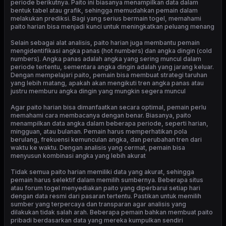
periode berikutnya. Paito ini biasanya menampilkan data dalam
bentuk tabel atau grafik, sehingga memudahkan pemain dalam
melakukan prediksi. Bagi yang serius bermain togel, memahami
paito harian bisa menjadi kunci untuk meningkatkan peluang menang
Selain sebagai alat analisis, paito harian juga membantu pemain
mengidentifikasi angka panas (hot numbers) dan angka dingin (cold
numbers). Angka panas adalah angka yang sering muncul dalam
periode tertentu, sementara angka dingin adalah yang jarang keluar.
Dengan mempelajari paito, pemain bisa membuat strategi taruhan
yang lebih matang, apakah akan mengikuti tren angka panas atau
justru memburu angka dingin yang mungkin segera muncul
Agar paito harian bisa dimanfaatkan secara optimal, pemain perlu
memahami cara membacanya dengan benar. Biasanya, paito
menampilkan data angka dalam beberapa periode, seperti harian,
mingguan, atau bulanan. Pemain harus memperhatikan pola
berulang, frekuensi kemunculan angka, dan perubahan tren dari
waktu ke waktu. Dengan analisis yang cermat, pemain bisa
menyusun kombinasi angka yang lebih akurat
Tidak semua paito harian memiliki data yang akurat, sehingga
pemain harus selektif dalam memilih sumbernya. Beberapa situs
atau forum togel menyediakan paito yang diperbarui setiap hari
dengan data resmi dari pasaran tertentu. Pastikan untuk memilih
sumber yang terpercaya dan transparan agar analisis yang
dilakukan tidak salah arah. Beberapa pemain bahkan membuat paito
pribadi berdasarkan data yang mereka kumpulkan sendiri