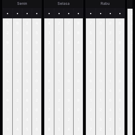
Senin
Selasa
Rabu
•
•
•
•
•
•
•
•
•
•
•
•
2
5
8
2
4
4
2
7
8
7
0
8
6
2
2
9
8
5
1
7
5
8
5
5
3
7
5
8
3
0
9
3
8
3
4
5
1
7
8
2
1
3
5
9
1
7
7
4
8
8
3
6
6
6
5
8
0
9
9
1
4
1
7
3
7
1
5
7
9
4
9
5
8
1
0
5
5
1
2
5
3
5
0
8
1
0
0
8
0
1
9
0
6
5
8
5
9
6
0
0
7
5
4
9
4
6
2
6
2
1
2
9
8
1
1
6
8
8
1
1
2
8
7
0
2
0
2
2
4
1
3
3
4
4
1
8
1
2
1
1
5
2
1
5
1
4
5
6
8
5
4
3
7
2
1
7
0